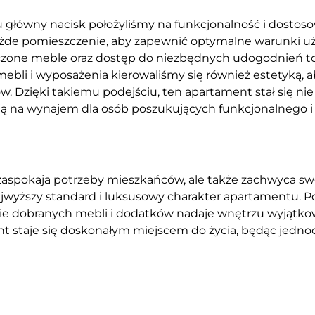
główny nacisk położyliśmy na funkcjonalność i dostoso
ażde pomieszczenie, aby zapewnić optymalne warunki u
zone meble oraz dostęp do niezbędnych udogodnień to
ebli i wyposażenia kierowaliśmy się również estetyką, 
ów. Dzięki takiemu podejściu, ten apartament stał się 
cją na wynajem dla osób poszukujących funkcjonalnego 
ko zaspokaja potrzeby mieszkańców, ale także zachwyca
najwyższy standard i luksusowy charakter apartamentu. P
nnie dobranych mebli i dodatków nadaje wnętrzu wyjątk
t staje się doskonałym miejscem do życia, będąc jednocz