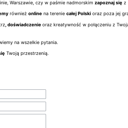
nie, Warszawie, czy w paśmie nadmorskim
zapoznaj się
z 
emy
również
online
na terenie
całej Polski
oraz poza jej gr
trz
, doświadczenie
oraz kreatywność w połączeniu z Twoją
wiemy na wszelkie pytania.
ię
Twoją przestrzenią.