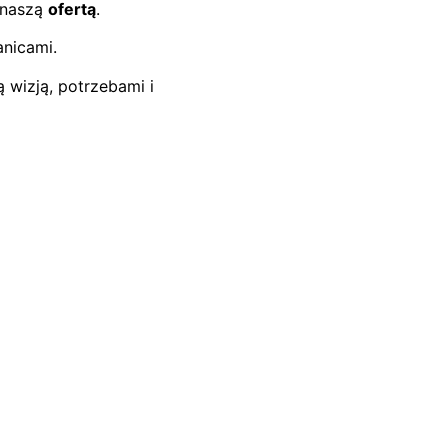
naszą
ofertą
.
anicami.
 wizją, potrzebami i