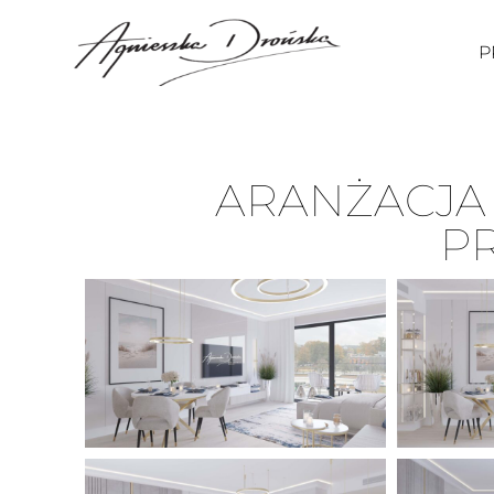
P
ARANŻACJA
P