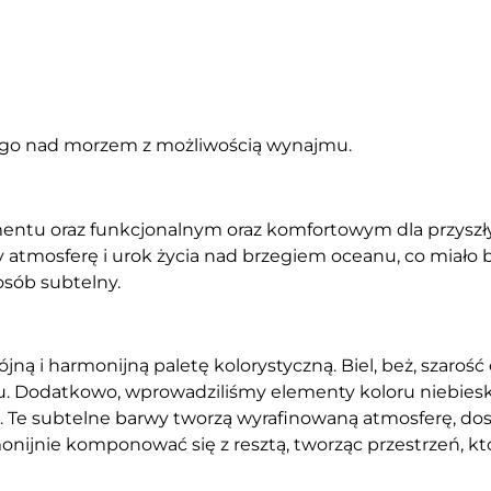
nego nad morzem z możliwością wynajmu.
mentu oraz funkcjonalnym oraz komfortowym dla przyszł
by atmosferę i urok życia nad brzegiem oceanu, co miało
sób subtelny.
ójną i harmonijną paletę kolorystyczną. Biel, beż, szaroś
ju. Dodatkowo, wprowadziliśmy elementy koloru niebiesk
. Te subtelne barwy tworzą wyrafinowaną atmosferę, do
onijnie komponować się z resztą, tworząc przestrzeń, któ