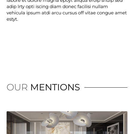
labore et dolore magna epoyt aliqua erolp shulp sed
adip lrty opti iscing diam donec facilisi nullam
vehicula ipsum atdi arcu cursus off vitae congue amet
estyt.
OUR
MENTIONS