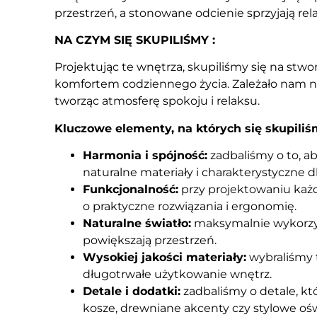
przestrzeń, a stonowane odcienie sprzyjają rel
NA CZYM SIĘ SKUPILIŚMY :
Projektując te wnętrza, skupiliśmy się na stwo
komfortem codziennego życia. Zależało nam na
tworząc atmosferę spokoju i relaksu.
Kluczowe elementy, na których się skupiliś
Harmonia i spójność:
zadbaliśmy o to, a
naturalne materiały i charakterystyczne 
Funkcjonalność:
przy projektowaniu każ
o praktyczne rozwiązania i ergonomię.
Naturalne światło:
maksymalnie wykorzyst
powiększają przestrzeń.
Wysokiej jakości materiały:
wybraliśmy t
długotrwałe użytkowanie wnętrz.
Detale i dodatki:
zadbaliśmy o detale, kt
kosze, drewniane akcenty czy stylowe ośw