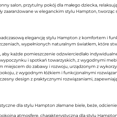
onny salon, przytulny pokój dla małego dziecka, relaksu
ały zaaranżowane w eleganckim stylu Hampton, tworząc 
onadczasową elegancję stylu Hampton z komfortem i fun
zczeniach, wypełnionych naturalnym światłem, które stwo
, aby każde pomieszczenie odzwierciedlało indywidualne
 do wypoczynku i spotkań towarzyskich, z wygodnymi me
ym miejscem do zabawy i rozwoju, urządzonym z wykorzy
 spokoju, z wygodnym łóżkiem i funkcjonalnymi rozwiązani
oczesny design z praktycznymi rozwiązaniami, zapewniając
styczne dla stylu Hampton złamane biele, beże, odcienie
spokojną atmosferę, charakterystyczną dla stylu Hampto