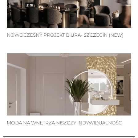
NOWOCZESNY PROJEKT BIURA- SZCZECIN (NEW)
MODA NA WNĘTRZA NISZCZY INDYWIDUALNOŚĆ