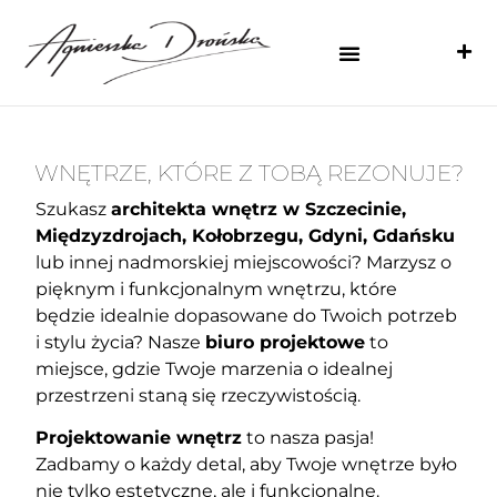
WNĘTRZE, KTÓRE Z TOBĄ REZONUJE?
Szukasz
architekta wnętrz w Szczecinie,
Międzyzdrojach, Kołobrzegu, Gdyni, Gdańsku
lub innej nadmorskiej miejscowości? Marzysz o
pięknym i funkcjonalnym wnętrzu, które
będzie idealnie dopasowane do Twoich potrzeb
i stylu życia? Nasze
biuro projektowe
to
miejsce, gdzie Twoje marzenia o idealnej
przestrzeni staną się rzeczywistością.
Projektowanie wnętrz
to nasza pasja!
Zadbamy o każdy detal, aby Twoje wnętrze było
nie tylko estetyczne, ale i funkcjonalne.