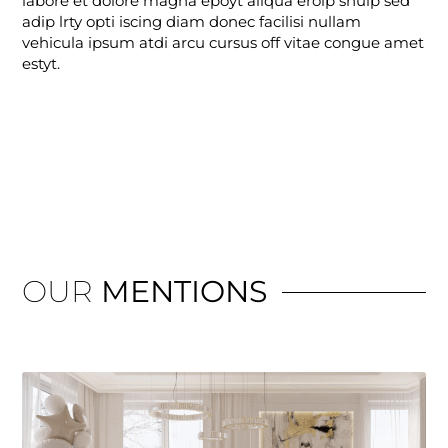
labore et dolore magna epoyt aliqua erolp shulp sed
adip lrty opti iscing diam donec facilisi nullam
vehicula ipsum atdi arcu cursus off vitae congue amet
estyt.
OUR
MENTIONS