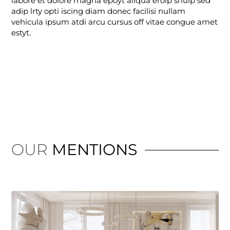
labore et dolore magna epoyt aliqua erolp shulp sed
adip lrty opti iscing diam donec facilisi nullam
vehicula ipsum atdi arcu cursus off vitae congue amet
estyt.
OUR
MENTIONS