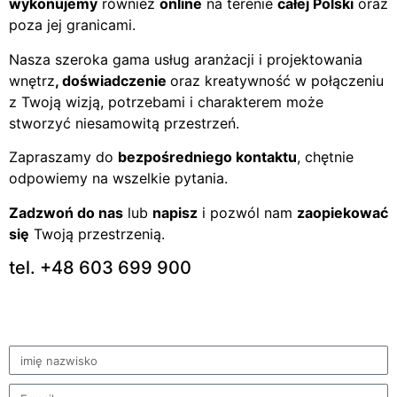
wykonujemy
również
online
na terenie
całej Polski
oraz
poza jej granicami.
Nasza szeroka gama usług aranżacji i projektowania
wnętrz
, doświadczenie
oraz kreatywność w połączeniu
z Twoją wizją, potrzebami i charakterem może
stworzyć niesamowitą przestrzeń.
Zapraszamy do
bezpośredniego kontaktu
, chętnie
odpowiemy na wszelkie pytania.
Zadzwoń do nas
lub
napisz
i pozwól nam
zaopiekować
się
Twoją przestrzenią.
tel. +48 603 699 900