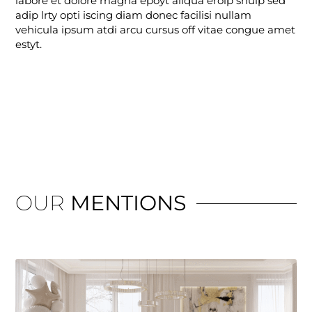
labore et dolore magna epoyt aliqua erolp shulp sed
adip lrty opti iscing diam donec facilisi nullam
vehicula ipsum atdi arcu cursus off vitae congue amet
estyt.
OUR
MENTIONS