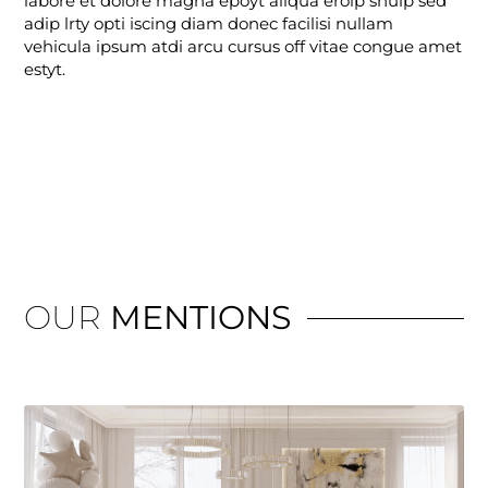
labore et dolore magna epoyt aliqua erolp shulp sed
adip lrty opti iscing diam donec facilisi nullam
vehicula ipsum atdi arcu cursus off vitae congue amet
estyt.
OUR
MENTIONS