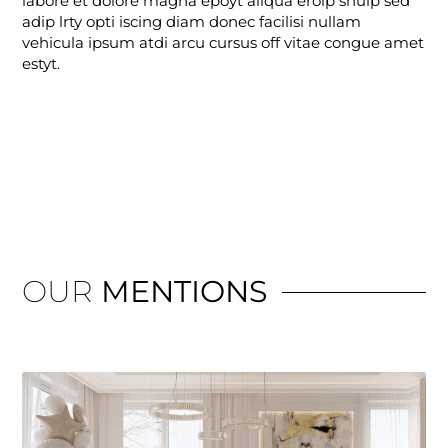
labore et dolore magna epoyt aliqua erolp shulp sed
adip lrty opti iscing diam donec facilisi nullam
vehicula ipsum atdi arcu cursus off vitae congue amet
estyt.
OUR
MENTIONS