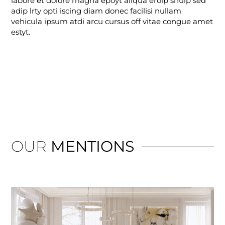
labore et dolore magna epoyt aliqua erolp shulp sed
adip lrty opti iscing diam donec facilisi nullam
vehicula ipsum atdi arcu cursus off vitae congue amet
estyt.
OUR
MENTIONS