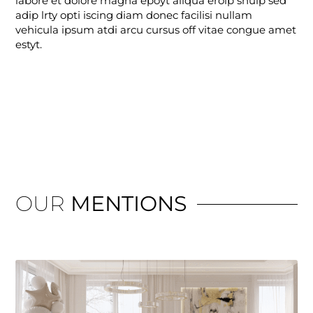
labore et dolore magna epoyt aliqua erolp shulp sed
adip lrty opti iscing diam donec facilisi nullam
vehicula ipsum atdi arcu cursus off vitae congue amet
estyt.
OUR
MENTIONS