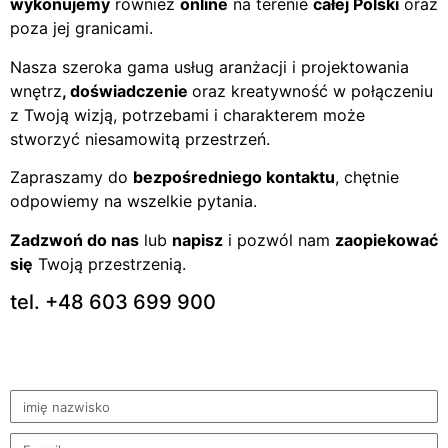
wykonujemy
również
online
na terenie
całej Polski
oraz
poza jej granicami.
Nasza szeroka gama usług aranżacji i projektowania
wnętrz
, doświadczenie
oraz kreatywność w połączeniu
z Twoją wizją, potrzebami i charakterem może
stworzyć niesamowitą przestrzeń.
Zapraszamy do
bezpośredniego kontaktu
, chętnie
odpowiemy na wszelkie pytania.
Zadzwoń do nas
lub
napisz
i pozwól nam
zaopiekować
się
Twoją przestrzenią.
tel. +48 603 699 900