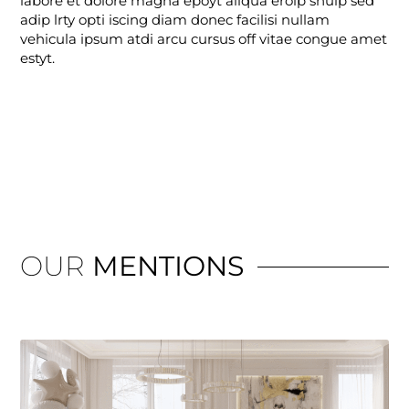
labore et dolore magna epoyt aliqua erolp shulp sed
adip lrty opti iscing diam donec facilisi nullam
vehicula ipsum atdi arcu cursus off vitae congue amet
estyt.
OUR
MENTIONS