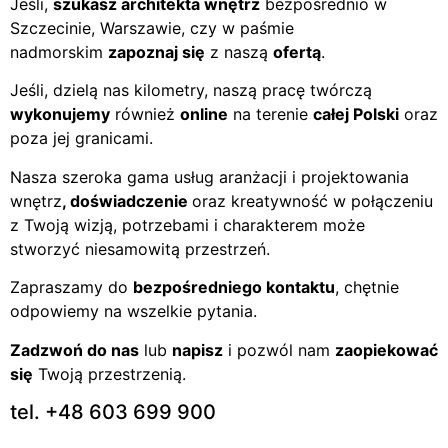
Jeśli,
szukasz architekta wnętrz
bezpośrednio w
Szczecinie, Warszawie, czy w paśmie
nadmorskim
zapoznaj się
z naszą
ofertą
.
Jeśli, dzielą nas kilometry, naszą pracę twórczą
wykonujemy
również
online
na terenie
całej Polski
oraz
poza jej granicami.
Nasza szeroka gama usług aranżacji i projektowania
wnętrz
, doświadczenie
oraz kreatywność w połączeniu
z Twoją wizją, potrzebami i charakterem może
stworzyć niesamowitą przestrzeń.
Zapraszamy do
bezpośredniego kontaktu
, chętnie
odpowiemy na wszelkie pytania.
Zadzwoń do nas
lub
napisz
i pozwól nam
zaopiekować
się
Twoją przestrzenią.
tel. +48 603 699 900