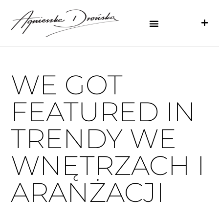
WE GOT
FEATURED IN
TRENDY WE
WNĘTRZACH I
ARANŻACJI