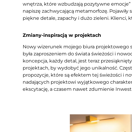
wnętrza, które wzbudzają pozytywne emocje” po
napiszę zachwycającą metamorfozę. Pojawiły si
piękne detale, zapachy i dużo zieleni. Klienci,
Zmiany-inspiracją w projektach
Nowy wizerunek mojego biura projektowego stał
była zaproszeniem do świata świeżości i nowo
koncepcja, każdy detal, jest teraz przesiąkni
projektach, by wydobyć jego unikalność. Częs
propozycje, które są efektem tej świeżości i n
nadających projektowi wyjątkowego charakteru.
ekscytację, a czasem nawet zdumienie Inwesto