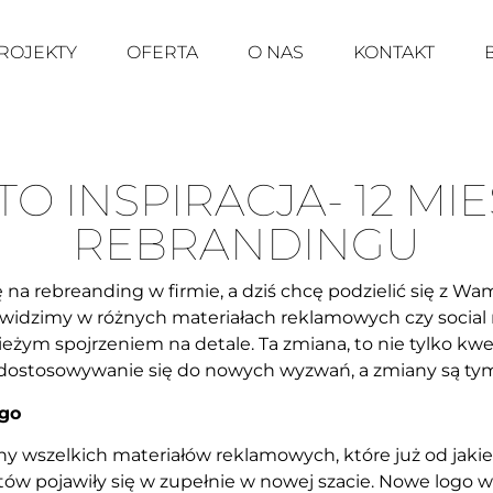
ROJEKTY
OFERTA
O NAS
KONTAKT
O INSPIRACJA- 12 MI
REBRANDINGU
a rebreanding w firmie, a dziś chcę podzielić się z Wam
 widzimy w różnych materiałach reklamowych czy social 
ieżym spojrzeniem na detale. Ta zmiana, to nie tylko kwe
dostosowywanie się do nowych wyzwań, a zmiany są tym
ego
 wszelkich materiałów reklamowych, które już od jakieg
ientów pojawiły się w zupełnie w nowej szacie. Nowe log