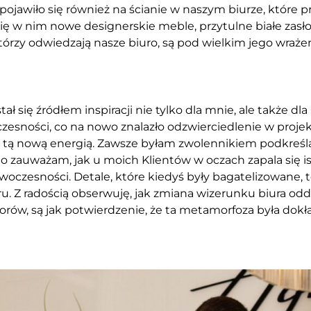
jawiło się również na ścianie w naszym biurze, które p
ę w nim nowe designerskie meble, przytulne białe zasłon
 którzy odwiedzają nasze biuro, są pod wielkim jego wraż
 się źródłem inspiracji nie tylko dla mnie, ale także dl
czesności, co na nowo znalazło odzwierciedlenie w proj
ęty tą nową energią. Zawsze byłam zwolennikiem podkreśl
to zauważam, jak u moich Klientów w oczach zapala się i
owoczesności. Detale, które kiedyś były bagatelizowane, t
 Z radością obserwuję, jak zmiana wizerunku biura oddz
rów, są jak potwierdzenie, że ta metamorfoza była dokł