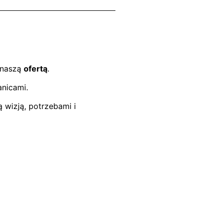
naszą
ofertą
.
anicami.
 wizją, potrzebami i