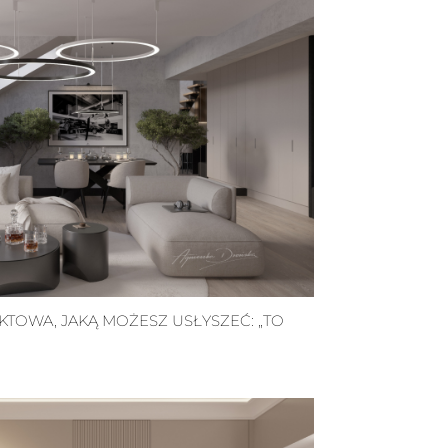
TOWA, JAKĄ MOŻESZ USŁYSZEĆ: „TO