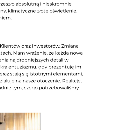
rzeszło absolutną i nieskromnie
y, klimatyczne złote oświetlenie,
eniem.
a Klientów oraz Inwestorów. Zmiana
ektach. Mam wrażenie, że każda nowa
ania najdrobniejszych detali w
skra entuzjazmu, gdy prezentuję im
eraz stają się istotnymi elementami,
iałuje na nasze otoczenie. Reakcje,
adnie tym, czego potrzebowaliśmy.