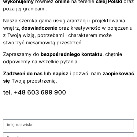
wykonujemy
również
online
na terenie
całej Polski
oraz
poza jej granicami.
Nasza szeroka gama usług aranżacji i projektowania
wnętrz
, doświadczenie
oraz kreatywność w połączeniu
z Twoją wizją, potrzebami i charakterem może
stworzyć niesamowitą przestrzeń.
Zapraszamy do
bezpośredniego kontaktu
, chętnie
odpowiemy na wszelkie pytania.
Zadzwoń do nas
lub
napisz
i pozwól nam
zaopiekować
się
Twoją przestrzenią.
tel. +48 603 699 900