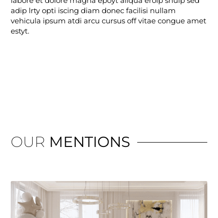
labore et dolore magna epoyt aliqua erolp shulp sed
adip lrty opti iscing diam donec facilisi nullam
vehicula ipsum atdi arcu cursus off vitae congue amet
estyt.
OUR
MENTIONS