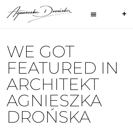
WE GOT
FEATURED IN
ARCHITEKT
AGNIESZKA
DROŃSKA