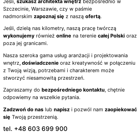
Jeśli,
szukasz architekta wnętrz
bezpośrednio w
Szczecinie, Warszawie, czy w paśmie
nadmorskim
zapoznaj się
z naszą
ofertą
.
Jeśli, dzielą nas kilometry, naszą pracę twórczą
wykonujemy
również
online
na terenie
całej Polski
oraz
poza jej granicami.
Nasza szeroka gama usług aranżacji i projektowania
wnętrz
, doświadczenie
oraz kreatywność w połączeniu
z Twoją wizją, potrzebami i charakterem może
stworzyć niesamowitą przestrzeń.
Zapraszamy do
bezpośredniego kontaktu
, chętnie
odpowiemy na wszelkie pytania.
Zadzwoń do nas
lub
napisz
i pozwól nam
zaopiekować
się
Twoją przestrzenią.
tel. +48 603 699 900