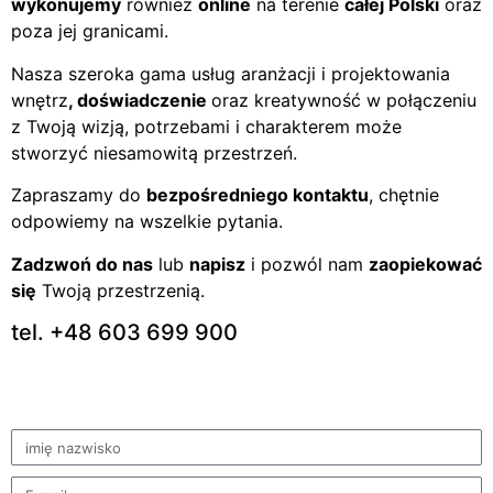
wykonujemy
również
online
na terenie
całej Polski
oraz
poza jej granicami.
Nasza szeroka gama usług aranżacji i projektowania
wnętrz
, doświadczenie
oraz kreatywność w połączeniu
z Twoją wizją, potrzebami i charakterem może
stworzyć niesamowitą przestrzeń.
Zapraszamy do
bezpośredniego kontaktu
, chętnie
odpowiemy na wszelkie pytania.
Zadzwoń do nas
lub
napisz
i pozwól nam
zaopiekować
się
Twoją przestrzenią.
tel. +48 603 699 900