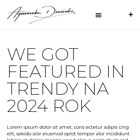
WE GOT
FEATURED IN
TRENDY NA
2024 ROK
Lorem ipsum dolor sit amet, cons ectetur adipis cing
elit, sekido alor eiusmod oplot tempor alor incididunt