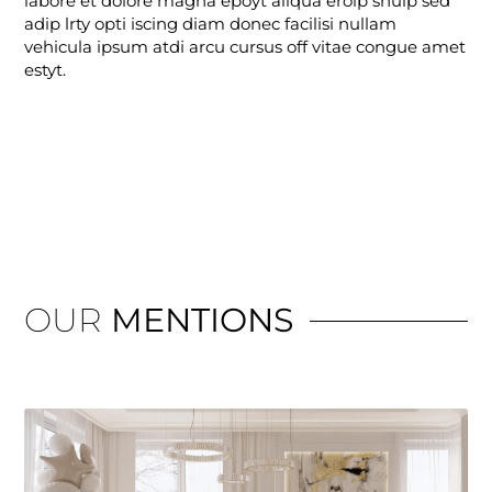
labore et dolore magna epoyt aliqua erolp shulp sed
adip lrty opti iscing diam donec facilisi nullam
vehicula ipsum atdi arcu cursus off vitae congue amet
estyt.
OUR
MENTIONS